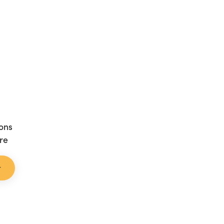
ons
re
t