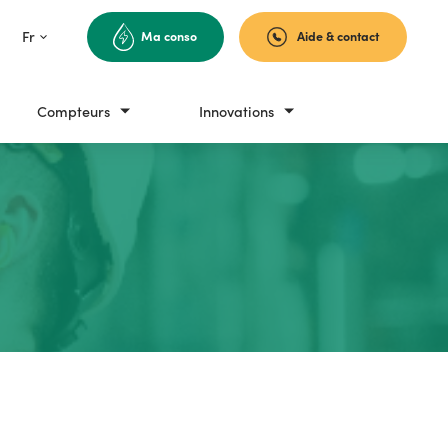
Fr
Ma conso
Aide & contact
Fr
En
Compteurs
Innovations