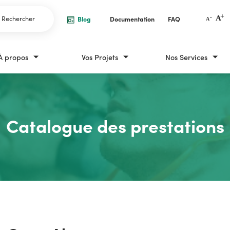
Rechercher
Blog
Documentation
FAQ
À propos
Vos Projets
Nos Services
l d'Ariane
ueil
Catalogue des prestations
Catalogue des prestations