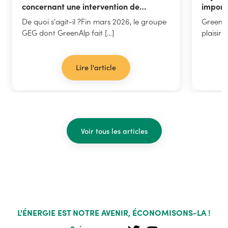
concernant une intervention de
import
GreenAlp ? Consultez notre FAQ
local
De quoi s'agit-il ?Fin mars 2026, le groupe
GreenAl
dédiée.
GEG dont GreenAlp fait […]
plaisir
Lire l'article
Voir tous les articles
L'ÉNERGIE EST NOTRE AVENIR, ÉCONOMISONS-LA !