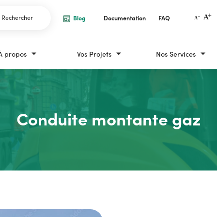
Rechercher
Blog
Documentation
FAQ
À propos
Vos Projets
Nos Services
l d'Ariane
ueil
Conduite montante gaz
Conduite montante gaz