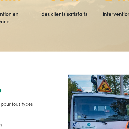
ntion en
des clients satisfaits
interventio
enne
p
pour tous types
es