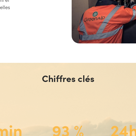
elles
Chiffres clés
min
93 %
24