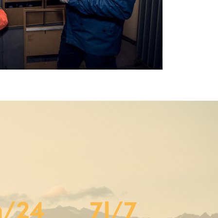
h/24
7J/7