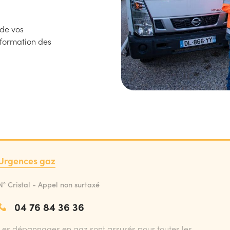
 de vos
nformation des
Urgences gaz
N° Cristal - Appel non surtaxé
04 76 84 36 36
Les dépannages en gaz sont assurés pour toutes les