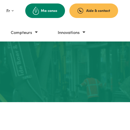
Fr
Ma conso
Aide & contact
Fr
En
Compteurs
Innovations