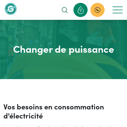
Aller au contenu principal
Fil d'Ariane
Accueil
Changer de puissance
Changer de puissance
Vos besoins en consommation
d'électricité